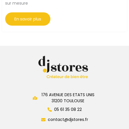
sur mesure
Stores
En savoir plus
Intérieurs
Colomiers
:
Sur
Mesure
&
Installation
176 AVENUE DES ETATS UNIS
31200 TOULOUSE
05 61 35 08 22
contact@djstores.fr