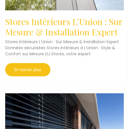
Stores Intérieurs L’Union : Sur
Mesure & Installation Expert
Stores Intérieurs L’Union : Sur Mesure & Installation Expert
Données sécurisées Stores Intérieurs à L’Union : Style &
Confort sur Mesure DJ Stores, votre expert
Stores
En savoir plus
Intérieurs
L’Union
:
Sur
Mesure
&
Installation
Expert