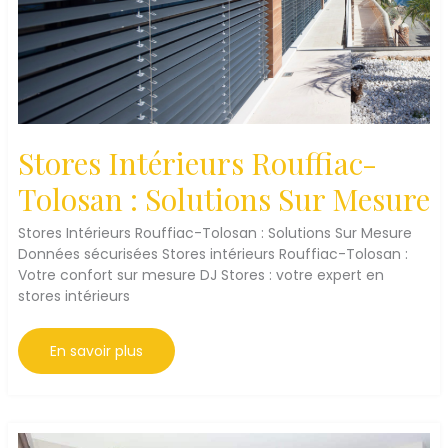
Stores Intérieurs Rouffiac-
Tolosan : Solutions Sur Mesure
Stores Intérieurs Rouffiac-Tolosan : Solutions Sur Mesure
Données sécurisées Stores intérieurs Rouffiac-Tolosan :
Votre confort sur mesure DJ Stores : votre expert en
stores intérieurs
Stores
En savoir plus
Intérieurs
Rouffiac-
Tolosan
:
Solutions
Sur
Mesure