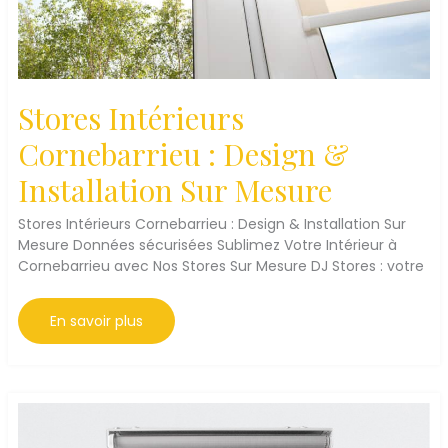
Stores Intérieurs
Cornebarrieu : Design &
Installation Sur Mesure
Stores Intérieurs Cornebarrieu : Design & Installation Sur
Mesure Données sécurisées Sublimez Votre Intérieur à
Cornebarrieu avec Nos Stores Sur Mesure DJ Stores : votre
Stores
En savoir plus
Intérieurs
Cornebarrieu
:
Design
&
Installation
Sur
Mesure