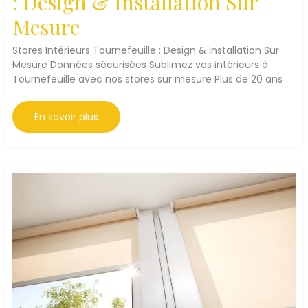
: Design & Installation Sur
Mesure
Stores Intérieurs Tournefeuille : Design & Installation Sur
Mesure Données sécurisées Sublimez vos intérieurs à
Tournefeuille avec nos stores sur mesure Plus de 20 ans
Stores
En savoir plus
Intérieurs
Tournefeuille
:
Design
&
Installation
Sur
Mesure