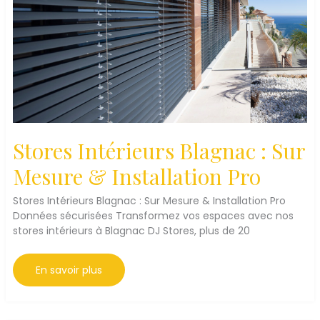
Stores Intérieurs Blagnac : Sur
Mesure & Installation Pro
Stores Intérieurs Blagnac : Sur Mesure & Installation Pro
Données sécurisées Transformez vos espaces avec nos
stores intérieurs à Blagnac DJ Stores, plus de 20
Stores
En savoir plus
Intérieurs
Blagnac
:
Sur
Mesure