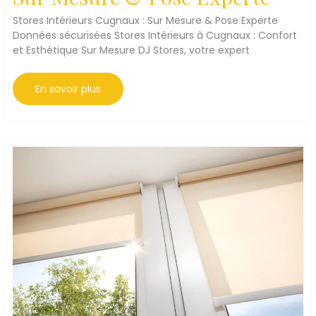
Stores Intérieurs Cugnaux : Sur Mesure & Pose Experte
Données sécurisées Stores Intérieurs à Cugnaux : Confort
et Esthétique Sur Mesure DJ Stores, votre expert
Stores
En savoir plus
Intérieurs
Cugnaux
:
Sur
Mesure
&
Pose
Experte