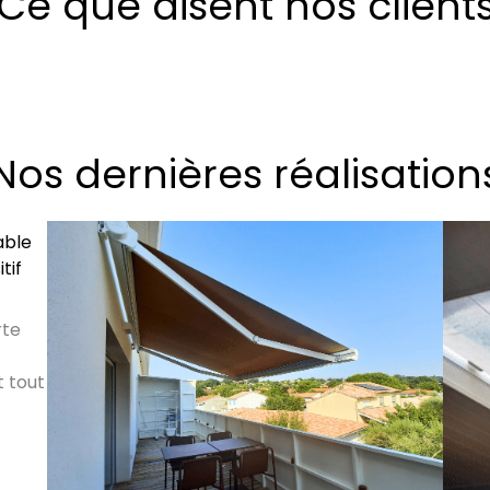
Ce que disent nos client
Nos dernières réalisation
able
tif
rte
t tout