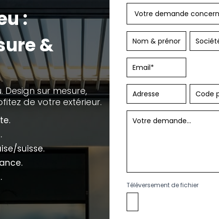
avec
u :
téléphone
sure &
. Design sur mesure,
fitez de votre extérieur.
te.
.
ise/suisse.
tance.
.
Téléversement de fichier