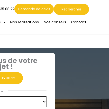
Rechercher
 35 08 22
Demande de devis
Rechercher
s
Nos réalisations
Nos conseils
Contact
us de votre
jet !
1 35 08 22
ou