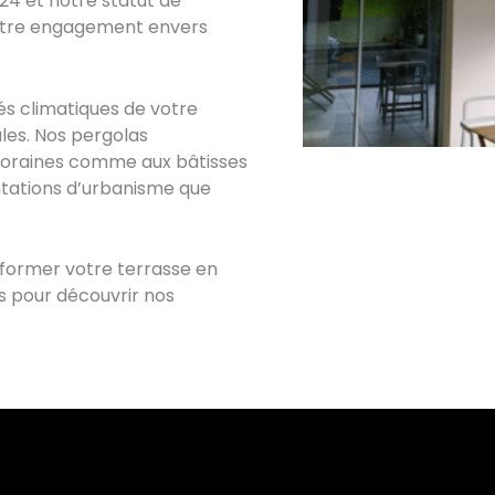
024 et notre statut de
otre engagement envers
és climatiques de votre
ales. Nos pergolas
oraines comme aux bâtisses
ntations d’urbanisme que
sformer votre terrasse en
 pour découvrir nos