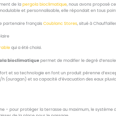
mment de la
pergola bioclimatique
, nous avons proposé ce 
, modulable et personnalisable, elle répondait en tous po
re partenaire français
Coublanc Stores
, situé à Chauffaille
laire
rable
qui a été choisi.
ola bioclimatique
permet de modifier le degré d’ensoleil
ufort et sa technologie en font un produit pérenne d’exce
m/h (ouragan) et sa capacité d’évacuation des eaux pluvia
ine – pour protéger la terrasse au maximum, le système
laisser de la place pour le passage.