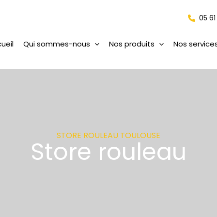
05 61
ueil
Qui sommes-nous
Nos produits
Nos service
STORE ROULEAU TOULOUSE
Store rouleau