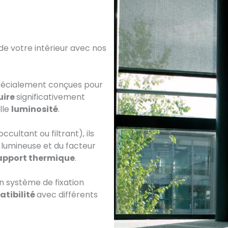
de votre intérieur avec nos
écialement conçues pour
uire
significativement
lle
luminosité
.
cultant ou filtrant), ils
 lumineuse et du facteur
’apport thermique
.
n système de fixation
atibilité
avec différents