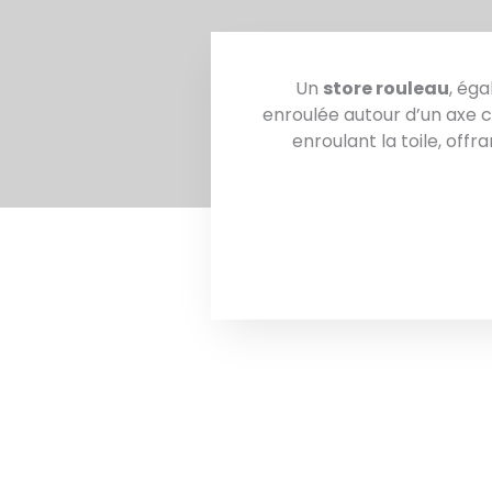
Un
store rouleau
, ég
enroulée autour d’un axe 
enroulant la toile, off