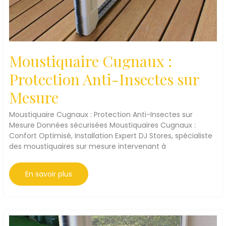
Moustiquaire Cugnaux :
Protection Anti-Insectes sur
Mesure
Moustiquaire Cugnaux : Protection Anti-Insectes sur
Mesure Données sécurisées Moustiquaires Cugnaux :
Confort Optimisé, Installation Expert DJ Stores, spécialiste
des moustiquaires sur mesure intervenant à
Moustiquaire
En savoir plus
Cugnaux
:
Protection
Anti-
Insectes
sur
Mesure