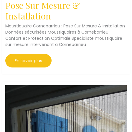
Pose Sur Mesure &
Installation
Moustiquaire Cornebarrieu : Pose Sur Mesure & Installation
Données sécurisées Moustiquaires à Cornebarrieu :
Confort et Protection Optimale Spécialiste moustiquaire
sur mesure intervenant à Cornebarrieu
Moustiquaire
En savoir plus
Cornebarrieu
:
Pose
Sur
Mesure
&
Installation