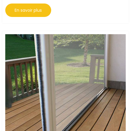
Moustiquaire
En savoir plus
Tournefeuille
:
Pose
&
Remplacement
Sur
Mesure