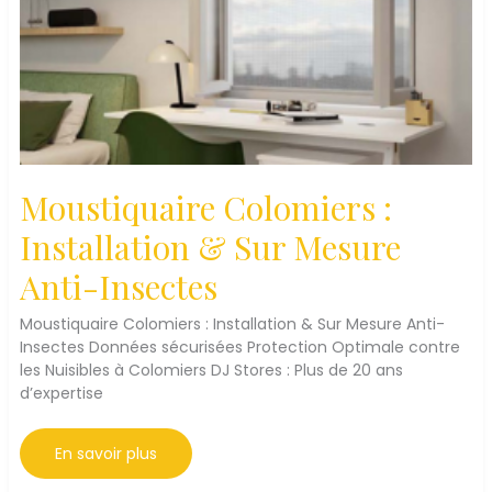
Moustiquaire Colomiers :
Installation & Sur Mesure
Anti-Insectes
Moustiquaire Colomiers : Installation & Sur Mesure Anti-
Insectes Données sécurisées Protection Optimale contre
les Nuisibles à Colomiers DJ Stores : Plus de 20 ans
d’expertise
Moustiquaire
En savoir plus
Colomiers
: