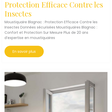
Protection Efficace Contre les
Insectes
Moustiquaire Blagnac : Protection Efficace Contre les
Insectes Données sécurisées Moustiquaires Blagnac :
Confort et Protection Sur Mesure Plus de 20 ans
d’expertise en moustiquaires
Moustiquaire
En savoir plus
Blagnac
:
Protection
Efficace
Contre
les
Insectes