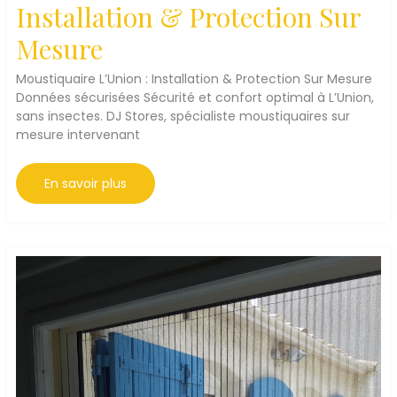
Installation & Protection Sur
Mesure
Moustiquaire L’Union : Installation & Protection Sur Mesure
Données sécurisées Sécurité et confort optimal à L’Union,
sans insectes. DJ Stores, spécialiste moustiquaires sur
mesure intervenant
Moustiquaire
En savoir plus
L’Union
:
Installation
&
Protection
Sur
Mesure