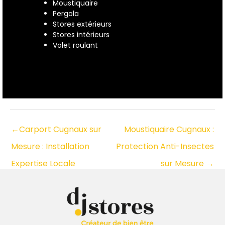
Moustiquaire
Pergola
Stores extérieurs
Stores intérieurs
Volet roulant
←
Carport Cugnaux sur
Moustiquaire Cugnaux :
Mesure : Installation
Protection Anti-Insectes
Expertise Locale
sur Mesure
→