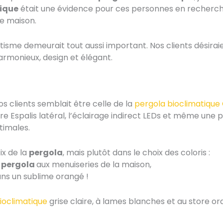
tique
était une évidence pour ces personnes en recherch
re maison.
hétisme demeurait tout aussi important. Nos clients désira
armonieux, design et élégant.
s clients semblait être celle de la
pergola bioclimatique
e Espalis latéral, l’éclairage indirect LEDs et même une pr
timales.
ix de la
pergola
, mais plutôt dans le choix des coloris :
a
pergola
aux menuiseries de la maison,
dans un sublime orangé !
ioclimatique
grise claire, à lames blanches et au store o