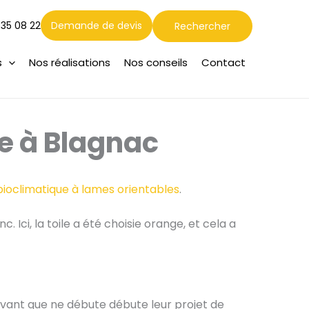
Rechercher
 35 08 22
Demande de devis
Rechercher
s
Nos réalisations
Nos conseils
Contact
e à Blagnac
bioclimatique à lames orientables
.
c. Ici, la toile a été choisie orange, et cela a
 avant que ne débute débute leur projet de