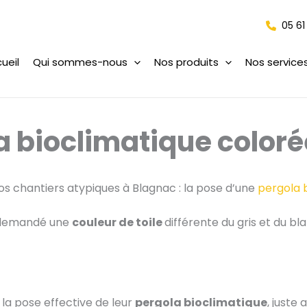
05 61
ueil
Qui sommes-nous
Nos produits
Nos service
a bioclimatique coloré
os chantiers atypiques à Blagnac : la pose d’une
pergola 
t demandé une
couleur de toile
différente du gris et du blan
 la pose effective de leur
pergola bioclimatique
, juste